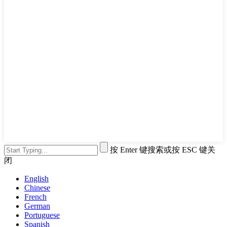
按 Enter 键搜索或按 ESC 键关
闭
English
Chinese
French
German
Portuguese
Spanish