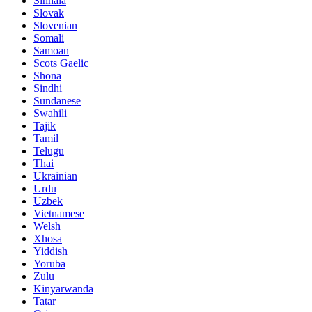
Sinhala
Slovak
Slovenian
Somali
Samoan
Scots Gaelic
Shona
Sindhi
Sundanese
Swahili
Tajik
Tamil
Telugu
Thai
Ukrainian
Urdu
Uzbek
Vietnamese
Welsh
Xhosa
Yiddish
Yoruba
Zulu
Kinyarwanda
Tatar