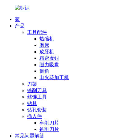
家
产品
工具配件
热缩机
磨床
攻牙机
精密虎钳
磁力吸盘
倒角
电火花加工机
刀架
铣削刀具
丝锥工具
钻具
钻孔套装
插入件
车削刀片
铣削刀片
常见问题解答