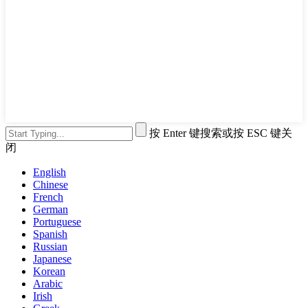
按 Enter 键搜索或按 ESC 键关
闭
English
Chinese
French
German
Portuguese
Spanish
Russian
Japanese
Korean
Arabic
Irish