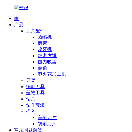
家
产品
工具配件
热缩机
磨床
攻牙机
精密虎钳
磁力吸盘
倒角
电火花加工机
刀架
铣削刀具
丝锥工具
钻具
钻孔套装
插入
车削刀片
铣削刀片
常见问题解答